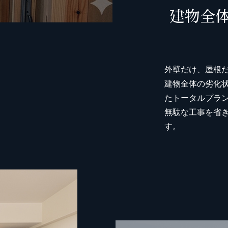
建物全
外壁だけ、屋根
建物全体の劣化
たトータルプラ
無駄な工事を省
す。